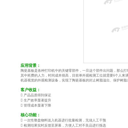
应用背景：
陶瓷基板是各种打印机中的关键零部件，一旦这个部件出问题，那么打
其中耗费的人力，时间成本很高，目前单外观检测工位就需要6个人来
机器视觉的外观检测设备，实现了陶瓷基板的封止树脂溢出、保护树脂
客户收益：

产品品质得到保证

生产效率显著提升

管理成本显著下降
核心功能：

一次性整盘物料送入机器进行批量检测，无须人工干预

检测结果实时反馈至屏幕，方便人工对不良品进行拣选