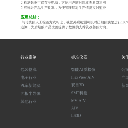

检测数据可保存至电脑，方便用户随时调取查看或追溯

可统计产品生产良率，方便管理层对生产情况实时监控
应用总结：
与传统的人工检验方式相比，视觉外观检测可以对已知的缺陷进行10
追溯，为后期的产品改善提供了数据的支撑及改善的方向。
行业案例
标准仪器
关
包装物流
智能AI质检仪
公
FlexView AIV
电子行业
广
双目3D
汽车新能源
新
SMT料盘
面板半导体
MV-AIV
其他行业
AIV
LS3D